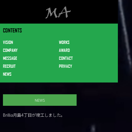
CONTENTS
VISION
WORKS
COMPANY
AWARD
MESSAGE
CONTACT
RECRUIT
PRIVACY
NEWS
NEWS
Brillia月島4丁目が竣工しました。