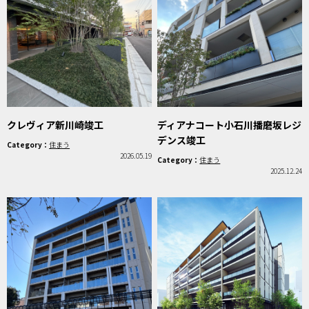
クレヴィア新川崎竣工
ディアナコート小石川播磨坂レジ
デンス竣工
Category：
住まう
2026.05.19
Category：
住まう
2025.12.24