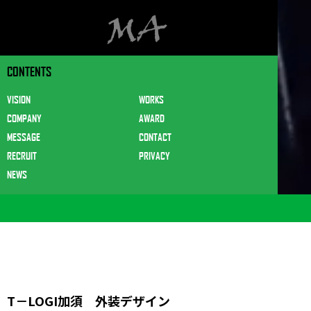
CONTENTS
VISION
WORKS
COMPANY
AWARD
MESSAGE
CONTACT
RECRUIT
PRIVACY
NEWS
T－LOGI加須 外装デザイン