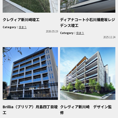
クレヴィア新川崎竣工
ディアナコート小石川播磨坂レジ
デンス竣工
Category：
住まう
2026.05.19
Category：
住まう
2025.12.24
Brillia（ブリリア）月島四丁目竣
クレヴィア新川崎 デザイン監
工
修