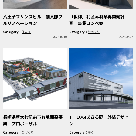
八王子プリンスビル 個人邸フ
（仮称）北区赤羽某再開発計
ルリノベーション
画 事業コンペ案
Category：
住まう
Category：
街づくり
2022.10.10
2022.07.07
長崎県新大村駅前市有地開発事
T－LOGIあきる野 外装デザイ
業 プロポーザル
ン
Category：
街づくり
Category：
働く