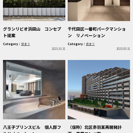
グランリビオ浜田山 コンセプ
千代田区一番町パークマンショ
ト提案
ン リノベーション
Category：
住まう
Category：
住まう
2023.10.31
2023.05.31
八王子プリンスビル 個人邸フ
（仮称）北区赤羽某再開発計