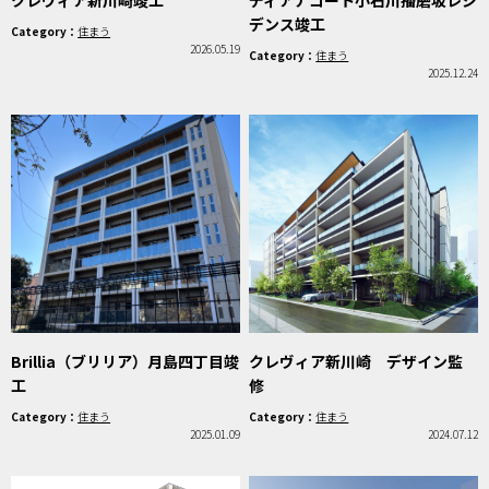
クレヴィア新川崎竣工
ディアナコート小石川播磨坂レジ
デンス竣工
Category：
住まう
2026.05.19
Category：
住まう
2025.12.24
Brillia（ブリリア）月島四丁目竣
クレヴィア新川崎 デザイン監
工
修
Category：
住まう
Category：
住まう
2025.01.09
2024.07.12