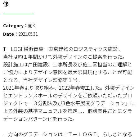
修
Category：
働く
Date：
2021.05.31
T－LOGI 横浜青葉 東京建物のロジスティクス施設。
当社は約１年間かけて外装デザインのご提案を行った。
設計施工は戸田建設、工事所長及び施工図担当のご理解と
ご協力によりデザイン意図を最大限具現化することが可能
となる、当社デザイン監修第１号。
2021年春より取り組み、2022年春竣工した。外装デザイン
とエントランスホールのデザインをご依頼いただいたプロ
ジェクトで「３分割法及び3色水平展開グラデーション」に
よる外装の基準マニュアルを策定し、個別案件ごとにグラ
デーションパターン化を行った。
一方向のグラデーションは「Ｔ－ＬＯＧＩ」らしさとなる