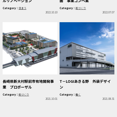
ルリノベーション
画 事業コンペ案
Category：
住まう
Category：
街づくり
2022.10.10
2022.07.07
長崎県新大村駅前市有地開発事
T－LOGIあきる野 外装デザイ
業 プロポーザル
ン
Category：
街づくり
Category：
働く
2021.10.01
2021.08.31