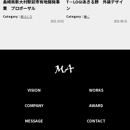
長崎県新大村駅前市有地開発事
T－LOGIあきる野 外装デザイ
業 プロポーザル
ン
Category：
街づくり
Category：
働く
2021.10.01
2021.08.31
VISION
WORKS
COMPANY
AWARD
MESSAGE
CONTACT