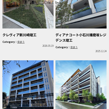
クレヴィア新川崎竣工
ディアナコート小石川播磨坂レジ
デンス竣工
Category：
住まう
2026.05.19
Category：
住まう
2025.12.24