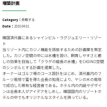
増築計画
Category：
余暇する
Date：
2010.04.01
韓国済州島にあるシャインビル・ラグジュエリー・リゾー
ト
当リゾート内にカジノ機能を誘致するための計画案を策定
した。カジノ空間の中には水槽を設け、飼育しやすさと癒
しの効果を目指して「クラゲの縦長の水槽」をCASINO空間
のシンボルとする計画を提案した。
オーナーはゴルフ場のコース設計をはじめ、済州島内のフ
ルーツ栽培で富を得た会長の知見により、ヤシの木の栽培
で成功した稀有な経営者である。ホテル内の内装やデザイ
ンは会長本人がアイデアをしめし、韓国国内のリゾートホ
テルの中でもオリジナルなスタイルを誇っている。