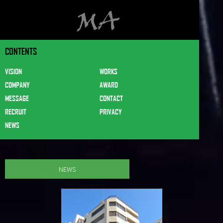
CONTENTS
VISION
WORKS
COMPANY
AWARD
MESSAGE
CONTACT
RECRUIT
PRIVACY
NEWS
NEWS