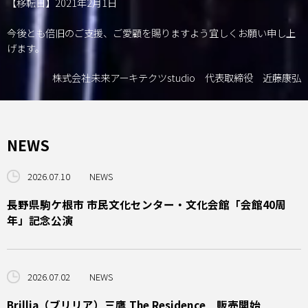
【移転日】2021年2月1日
今後とも倍旧のご支援、ご愛顧を賜りますよう宜しくお願い申し上
げます。
株式会社未来アーキテクツstudio 代表取締役 近藤康弘
NEWS
2026.07.10
NEWS
長野県駒ケ根市 市民文化センター・文化会館「会館40周
年」記念公演
2026.07.02
NEWS
Brillia（ブリリア）三鷹 The Residence 販売開始