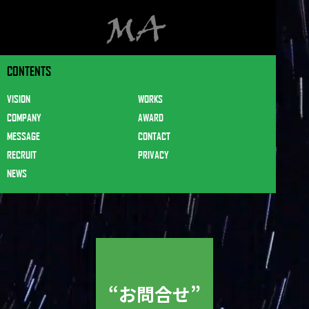
CONTENTS
VISION
WORKS
COMPANY
AWARD
MESSAGE
CONTACT
RECRUIT
PRIVACY
NEWS
“お問合せ”