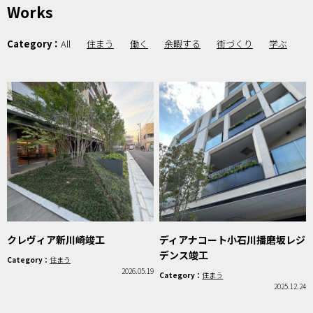
Works
Category：
All
住まう
働く
余暇する
街づくり
学ぶ
クレヴィア新川崎竣工
ディアナコート小石川播磨坂レジ
デンス竣工
Category：
住まう
2026.05.19
Category：
住まう
2025.12.24