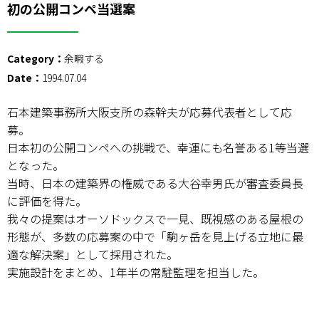
初の公開コンペ当選案
Category：
余暇する
Date：
1994.07.04
石本建築事務所大阪支所の森幹夫が応募代表者として応
募。
日本初の公開コンペへの挑戦で、幸運にも名誉ある1等当選
となった。
当時、日本の建築界の権威である大谷幸男氏が審査委員長
に評価を得た。
我々の提案はオーソドックスで一見、既視感のある屋根の
形態が、多数の応募案の中で「駒ヶ岳を見上げる立地に最
適な解決案」として採用された。
実施設計をまとめ、1年半の常駐監理を担当した。