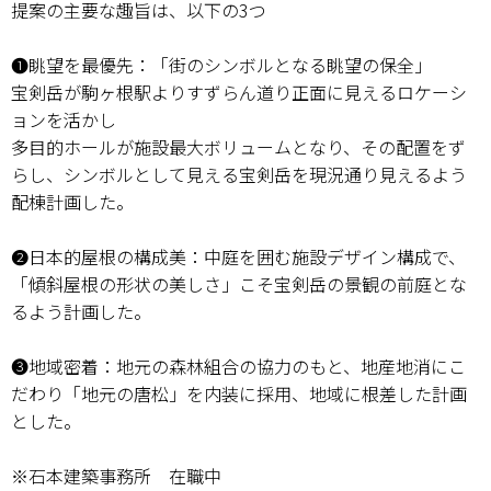
提案の主要な趣旨は、以下の3つ
❶眺望を最優先：「街のシンボルとなる眺望の保全」
宝剣岳が駒ヶ根駅よりすずらん道り正面に見えるロケーシ
ョンを活かし
多目的ホールが施設最大ボリュームとなり、その配置をず
らし、シンボルとして見える宝剣岳を現況通り見えるよう
配棟計画した。
❷日本的屋根の構成美：中庭を囲む施設デザイン構成で、
「傾斜屋根の形状の美しさ」こそ宝剣岳の景観の前庭とな
るよう計画した。
❸地域密着：地元の森林組合の協力のもと、地産地消にこ
だわり「地元の唐松」を内装に採用、地域に根差した計画
とした。
※石本建築事務所 在職中