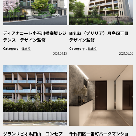
ディアナコート小石川播磨坂レジ
Brillia（ブリリア）月島四丁目
デンス デザイン監修
デザイン監修
Category：
住まう
Category：
住まう
2024.04.15
2024.01.05
グランリビオ浜田山 コンセプ
千代田区一番町パークマンショ