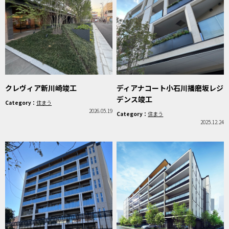
クレヴィア新川崎竣工
ディアナコート小石川播磨坂レジ
デンス竣工
Category：
住まう
2026.05.19
Category：
住まう
2025.12.24