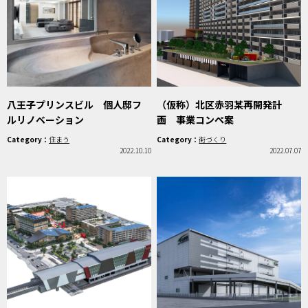
八王子プリンスビル 個人邸フ
（仮称）北区赤羽某再開発計
ルリノベーション
画 事業コンペ案
Category：
住まう
Category：
街づくり
2022.10.10
2022.07.07