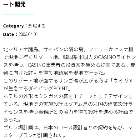
ート開発
Category：
余暇する
Date：
2008.04.01
北マリアナ諸島、サイパンの隣の島。フェリーかセスナ機
で現地に行くリゾート地。韓国系米国人のCASINOライセン
スを持つ、CASINO事業者の投資家を集める提案である。開
発に向けた許可を得て地鎮祭を現地で行った。
このリゾート地が面するサンゴ礁が広がる海は「ウミガメ
が生息するダイビングPOINT」
ホテルの外形はウミガメの姿をモチーフとしてデザインし
ている。現地での実施設計はグアム島の米国の建築設計ラ
イセンスを持つ事務所との協力を得て設計を進める計画で
あった。
ゴルフ場計画は、日本のコース設計者との契約を結び、マ
スタープランが計画された。